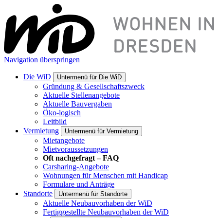
Navigation überspringen
Die W
i
D
Untermenü für Die W
i
D
Gründung & Gesellschaftszweck
Aktuelle Stellenangebote
Aktuelle Bauvergaben
Öko-logisch
Leitbild
Vermietung
Untermenü für Vermietung
Mietangebote
Mietvoraussetzungen
Oft nachgefragt – FAQ
Carsharing-Angebote
Wohnungen für Menschen mit Handicap
Formulare und Anträge
Standorte
Untermenü für Standorte
Aktuelle Neubauvorhaben der WiD
Fertiggestellte Neubauvorhaben der WiD