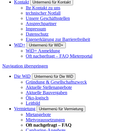
Kontakt
Untermenü für Kontakt
Ihr Kontakt zu uns
technischer Notfall
Unsere Geschäftsstellen
Ansprechpartner
Impressum
Datenschutz
Eigenerklärung zur Barrierefreiheit
WiD+
Untermenü für WiD+
WiD+ Anmeldung
Oft nachgefragt – FAQ Mieterportal
Navigation überspringen
Die W
i
D
Untermenü für Die W
i
D
Gründung & Gesellschaftszweck
Aktuelle Stellenangebote
Aktuelle Bauvergaben
Öko-logisch
Leitbild
Vermietung
Untermenü für Vermietung
Mietangebote
Mietvoraussetzungen
Oft nachgefragt – FAQ
Carsharing-Angebote